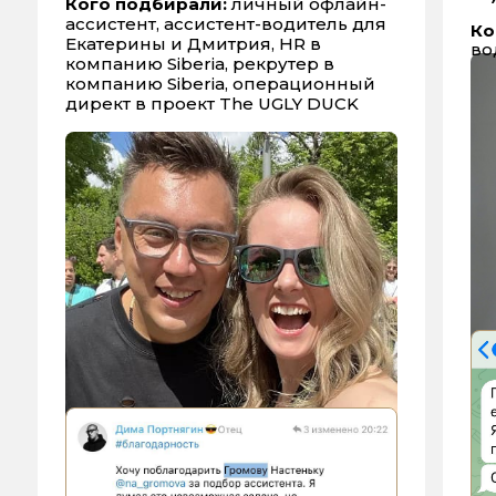
Кого подбирали:
личный офлайн-
ассистент, ассистент-водитель для
Ко
Екатерины и Дмитрия, HR в
во
компанию Siberia, рекрутер в
компанию Siberia, операционный
директ в проект The UGLY DUCK